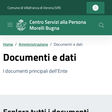
Vai ai contenuti
Vai al footer
Comune di Villafranca di Verona (VR)
Centro Servizi alla Persona
Morelli Bugna
Home
/
Amministrazione
/
Documenti e dati
Documenti e dati
I documenti principali dell'Ente
Esplora tutti i documenti