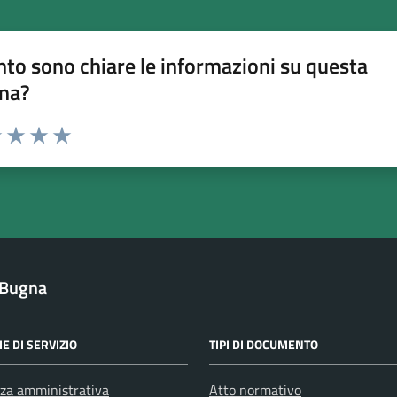
to sono chiare le informazioni su questa
na?
na valutazione
1 stelle su 5
uta 2 stelle su 5
Valuta 3 stelle su 5
Valuta 4 stelle su 5
Valuta 5 stelle su 5
i Bugna
E DI SERVIZIO
TIPI DI DOCUMENTO
za amministrativa
Atto normativo