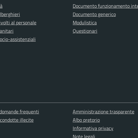
tà
Documento funzionamento int
alberghieri
Documento generico
ivolti al personale
Modulistica
anitari
Questionari
ocio-assistenziali
 domande frequenti
Amministrazione trasparente
condotte illecite
Albo pretorio
Informativa privacy
Note legali