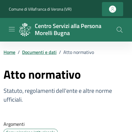
Vai ai contenuti
Vai al footer
Comune di Villafranca di Verona (VR)
Centro Servizi alla Persona
Morelli Bugna
Home
/
Documenti e dati
/
Atto normativo
Atto normativo
Statuto, regolamenti dell'ente e altre norme
ufficiali.
Argomenti