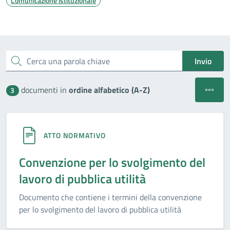
Comunicazione istituzionale
Esplora tutti i documenti
Cerca una parola chiave
Invio
Apri filt
documenti in
ordine alfabetico (A-Z)
3
ATTO NORMATIVO
Convenzione per lo svolgimento del
lavoro di pubblica utilità
Documento che contiene i termini della convenzione
per lo svolgimento del lavoro di pubblica utilità