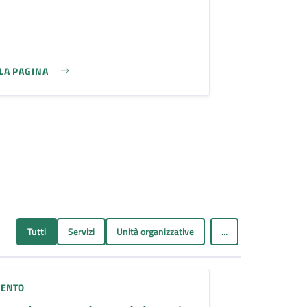
LLA PAGINA
Tutti
Servizi
Unità organizzative
...
ENTO