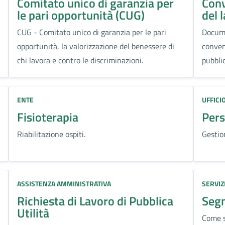
Comitato unico di garanzia per
Conv
le pari opportunità (CUG)
del 
CUG - Comitato unico di garanzia per le pari
Docume
opportunità, la valorizzazione del benessere di
conven
chi lavora e contro le discriminazioni.
pubblic
ENTE
UFFICI
Fisioterapia
Pers
Riabilitazione ospiti.
Gestio
Categoria:
Categoria
ASSISTENZA AMMINISTRATIVA
SERVIZ
Richiesta di Lavoro di Pubblica
Segn
Utilità
Come se