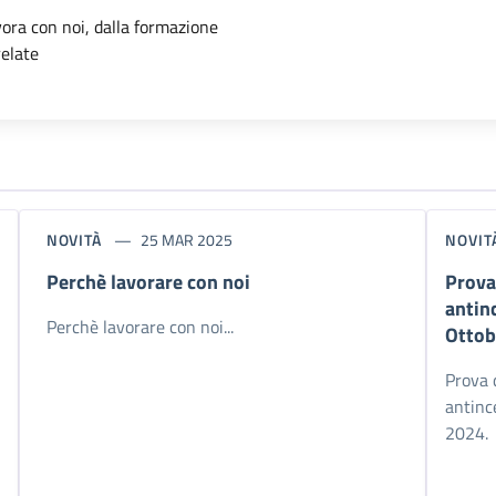
'argomento
vora con noi, dalla formazione
relate
NOVITÀ
25 MAR 2025
NOVIT
Perchè lavorare con noi
Prova
antin
Perchè lavorare con noi...
Ottob
Prova 
antinc
2024.