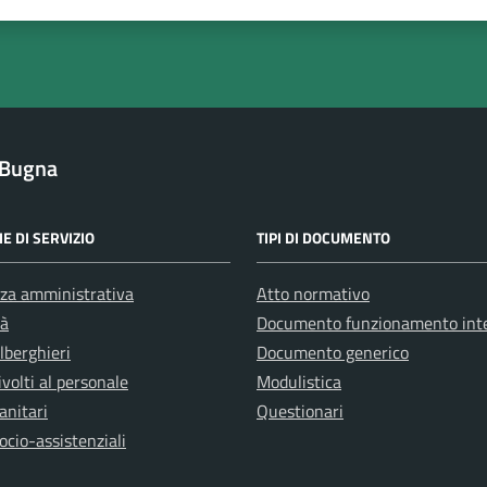
1 stelle su 5
uta 2 stelle su 5
Valuta 3 stelle su 5
Valuta 4 stelle su 5
Valuta 5 stelle su 5
i Bugna
E DI SERVIZIO
TIPI DI DOCUMENTO
za amministrativa
Atto normativo
tà
Documento funzionamento int
alberghieri
Documento generico
ivolti al personale
Modulistica
anitari
Questionari
ocio-assistenziali