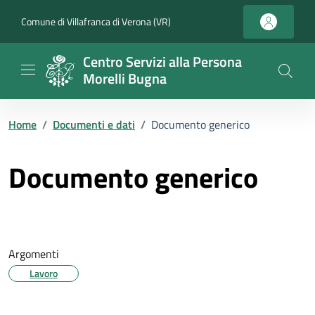
Vai ai contenuti
Vai al footer
Comune di Villafranca di Verona (VR)
Centro Servizi alla Persona
Morelli Bugna
Home
/
Documenti e dati
/
Documento generico
Documento generico
Argomenti
Lavoro