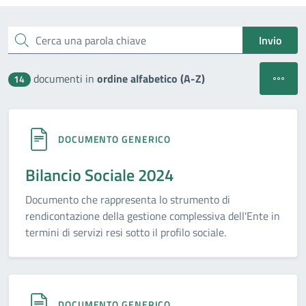
Esplora tutti i documenti
Cerca una parola chiave
Invio
Apri filt
documenti in
ordine alfabetico (A-Z)
14
DOCUMENTO GENERICO
Bilancio Sociale 2024
Documento che rappresenta lo strumento di
rendicontazione della gestione complessiva dell'Ente in
termini di servizi resi sotto il profilo sociale.
DOCUMENTO GENERICO