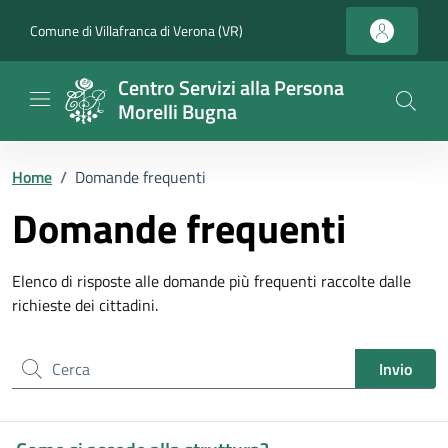
Vai ai contenuti
Vai al footer
Comune di Villafranca di Verona (VR)
Centro Servizi alla Persona
Morelli Bugna
Home
/
Domande frequenti
Domande frequenti
Elenco di risposte alle domande più frequenti raccolte dalle
richieste dei cittadini.
Cerca nel sito
Invio