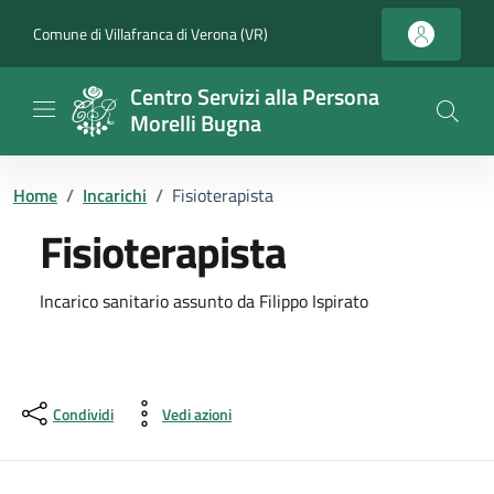
Vai ai contenuti
Vai al footer
Comune di Villafranca di Verona (VR)
Centro Servizi alla Persona
Morelli Bugna
Home
/
Incarichi
/
Fisioterapista
Fisioterapista
Dettagli dell'incarico
Incarico sanitario assunto da Filippo Ispirato
Condividi
Vedi azioni