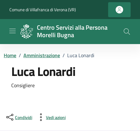
Vai ai contenuti
Vai al footer
Comune di Villafranca di Verona (VR)
Centro Servizi alla Persona
Morelli Bugna
Home
/
Amministrazione
/
Luca Lonardi
Luca Lonardi
Dettagli della persona
Consigliere
Condividi
Vedi azioni