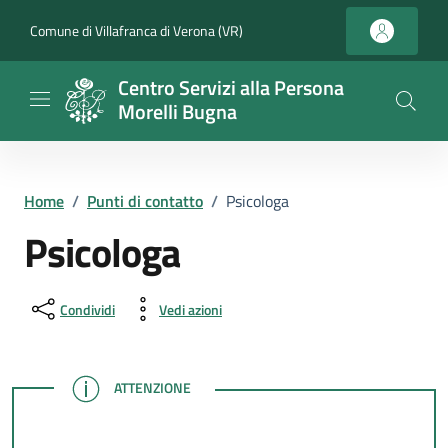
Vai ai contenuti
Vai al footer
Comune di Villafranca di Verona (VR)
Centro Servizi alla Persona
Morelli Bugna
Home
/
Punti di contatto
/
Psicologa
Psicologa
Condividi
Vedi azioni
ATTENZIONE
ATTENZIONE