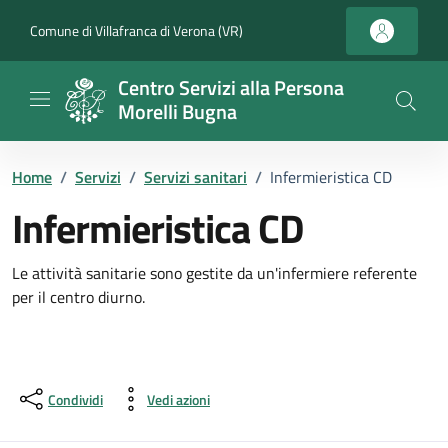
Vai ai contenuti
Vai al footer
Comune di Villafranca di Verona (VR)
Centro Servizi alla Persona
Morelli Bugna
Home
/
Servizi
/
Servizi sanitari
/
Infermieristica CD
Infermieristica CD
Dettagli del servizio
Le attività sanitarie sono gestite da un'infermiere referente
per il centro diurno.
Condividi
Vedi azioni